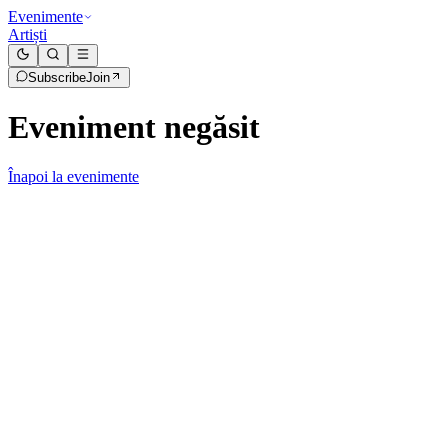
Evenimente
Artiști
Subscribe
Join
Eveniment negăsit
Înapoi la evenimente