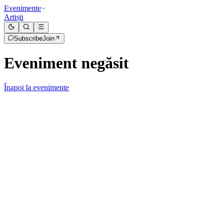
Evenimente
Artiști
Subscribe
Join
Eveniment negăsit
Înapoi la evenimente