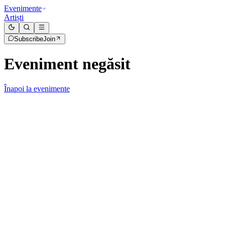
Evenimente
Artiști
Subscribe
Join
Eveniment negăsit
Înapoi la evenimente