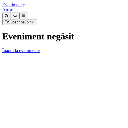
Evenimente
Artiști
Subscribe
Join
Eveniment negăsit
Înapoi la evenimente