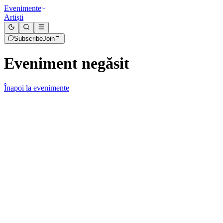
Evenimente
Artiști
Subscribe
Join
Eveniment negăsit
Înapoi la evenimente