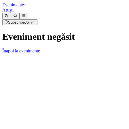
Evenimente
Artiști
Subscribe
Join
Eveniment negăsit
Înapoi la evenimente