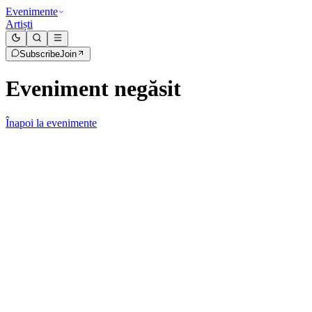
Evenimente
Artiști
Subscribe
Join
Eveniment negăsit
Înapoi la evenimente