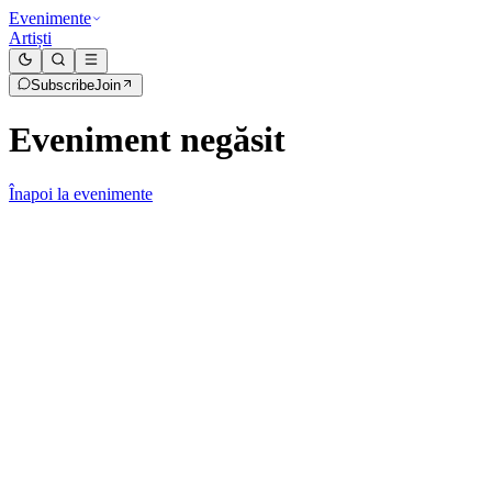
Evenimente
Artiști
Subscribe
Join
Eveniment negăsit
Înapoi la evenimente