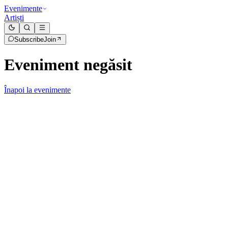
Evenimente
Artiști
Subscribe
Join
Eveniment negăsit
Înapoi la evenimente