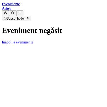
Evenimente
Artiști
Subscribe
Join
Eveniment negăsit
Înapoi la evenimente