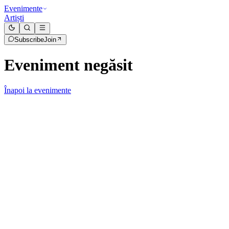
Evenimente
Artiști
Subscribe
Join
Eveniment negăsit
Înapoi la evenimente