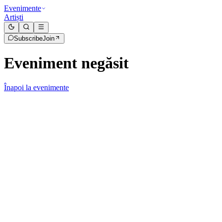
Evenimente
Artiști
Subscribe
Join
Eveniment negăsit
Înapoi la evenimente