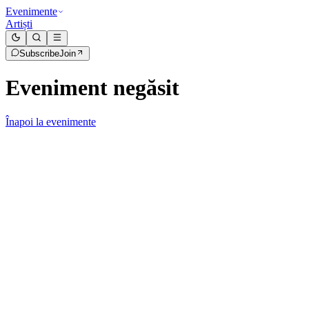
Evenimente
Artiști
Subscribe
Join
Eveniment negăsit
Înapoi la evenimente