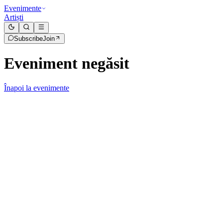
Evenimente
Artiști
Subscribe
Join
Eveniment negăsit
Înapoi la evenimente