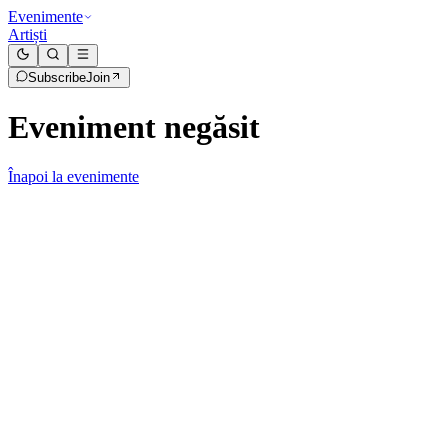
Evenimente
Artiști
Subscribe
Join
Eveniment negăsit
Înapoi la evenimente