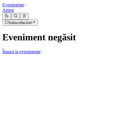
Evenimente
Artiști
Subscribe
Join
Eveniment negăsit
Înapoi la evenimente