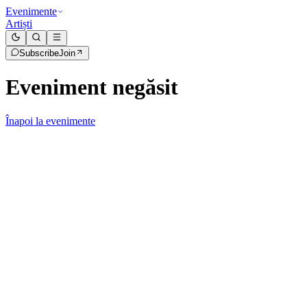
Evenimente
Artiști
Subscribe
Join
Eveniment negăsit
Înapoi la evenimente