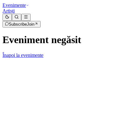
Evenimente
Artiști
Subscribe
Join
Eveniment negăsit
Înapoi la evenimente