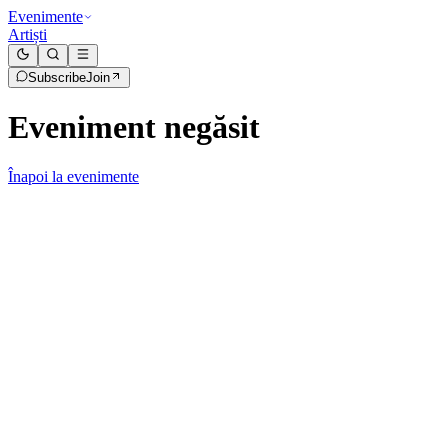
Evenimente
Artiști
Subscribe
Join
Eveniment negăsit
Înapoi la evenimente