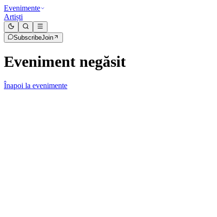
Evenimente
Artiști
Subscribe
Join
Eveniment negăsit
Înapoi la evenimente