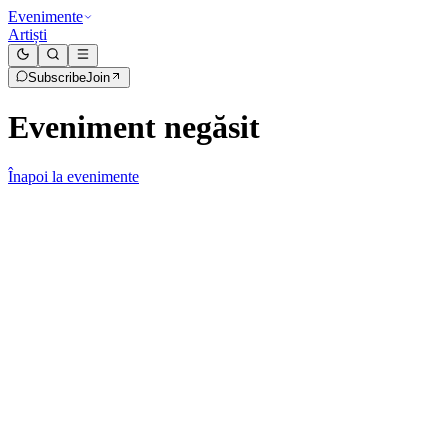
Evenimente
Artiști
Subscribe
Join
Eveniment negăsit
Înapoi la evenimente