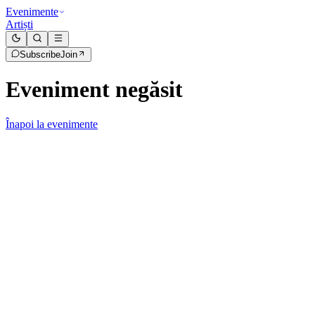
Evenimente
Artiști
Subscribe
Join
Eveniment negăsit
Înapoi la evenimente