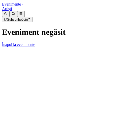
Evenimente
Artiști
Subscribe
Join
Eveniment negăsit
Înapoi la evenimente