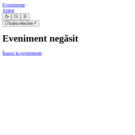
Evenimente
Artiști
Subscribe
Join
Eveniment negăsit
Înapoi la evenimente