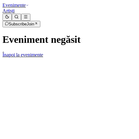
Evenimente
Artiști
Subscribe
Join
Eveniment negăsit
Înapoi la evenimente