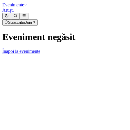
Evenimente
Artiști
Subscribe
Join
Eveniment negăsit
Înapoi la evenimente