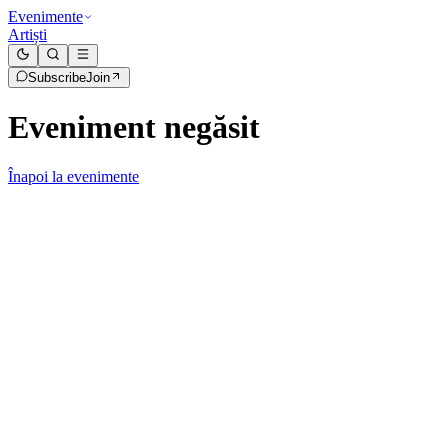
Evenimente
Artiști
Subscribe
Join
Eveniment negăsit
Înapoi la evenimente