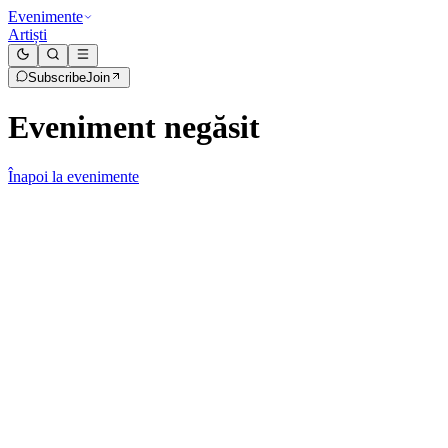
Evenimente
Artiști
Subscribe
Join
Eveniment negăsit
Înapoi la evenimente