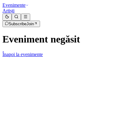
Evenimente
Artiști
Subscribe
Join
Eveniment negăsit
Înapoi la evenimente