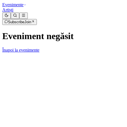
Evenimente
Artiști
Subscribe
Join
Eveniment negăsit
Înapoi la evenimente