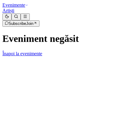
Evenimente
Artiști
Subscribe
Join
Eveniment negăsit
Înapoi la evenimente