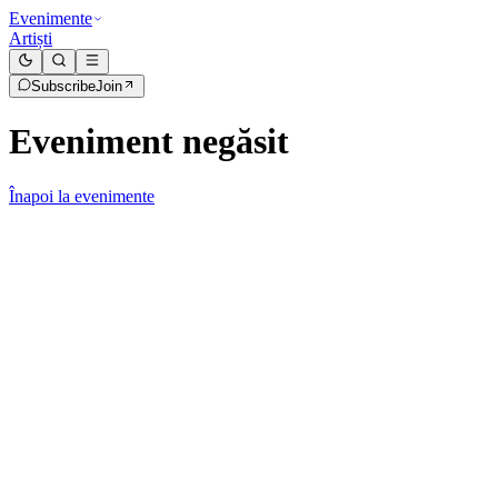
Evenimente
Artiști
Subscribe
Join
Eveniment negăsit
Înapoi la evenimente