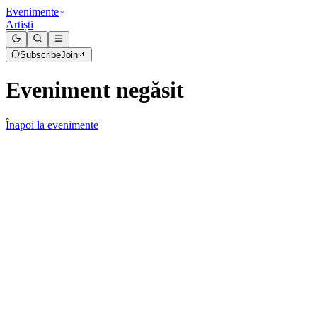
Evenimente
Artiști
Subscribe
Join
Eveniment negăsit
Înapoi la evenimente