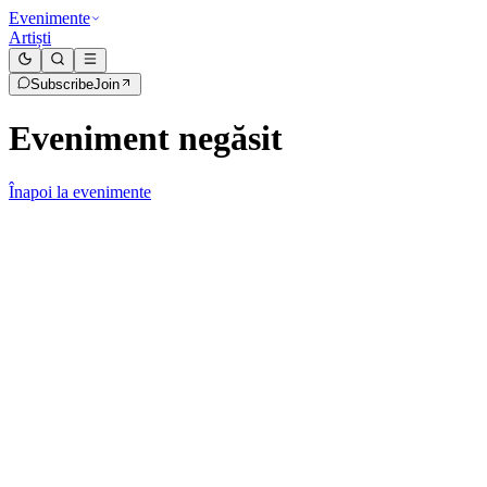
Evenimente
Artiști
Subscribe
Join
Eveniment negăsit
Înapoi la evenimente