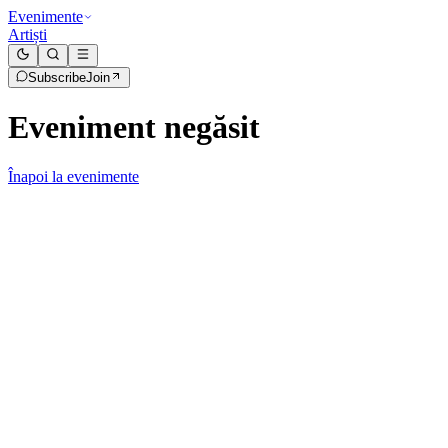
Evenimente
Artiști
Subscribe
Join
Eveniment negăsit
Înapoi la evenimente