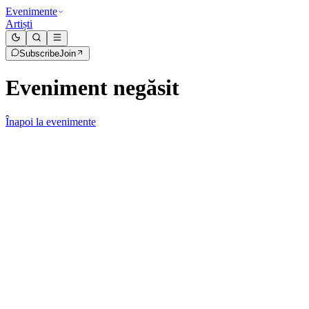
Evenimente
Artiști
Subscribe
Join
Eveniment negăsit
Înapoi la evenimente