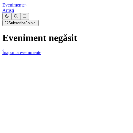
Evenimente
Artiști
Subscribe
Join
Eveniment negăsit
Înapoi la evenimente