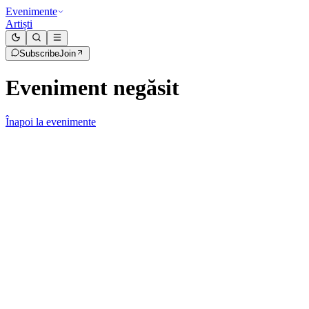
Evenimente
Artiști
Subscribe
Join
Eveniment negăsit
Înapoi la evenimente