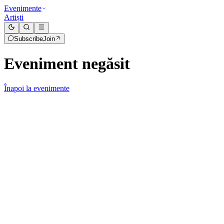
Evenimente
Artiști
Subscribe
Join
Eveniment negăsit
Înapoi la evenimente