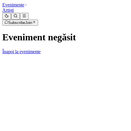
Evenimente
Artiști
Subscribe
Join
Eveniment negăsit
Înapoi la evenimente