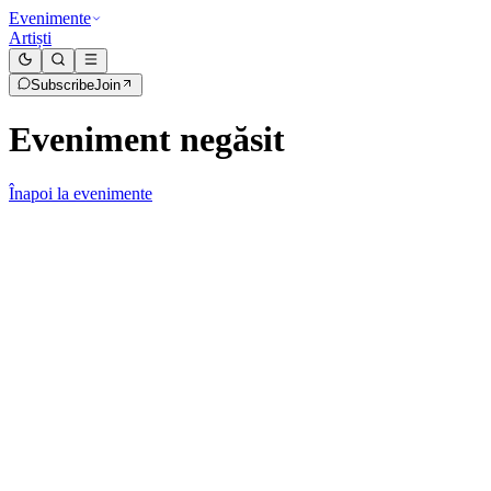
Evenimente
Artiști
Subscribe
Join
Eveniment negăsit
Înapoi la evenimente