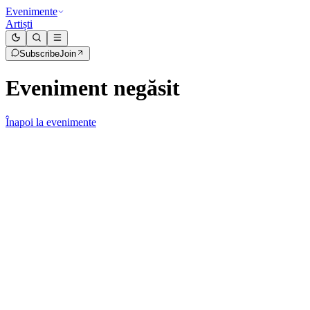
Evenimente
Artiști
Subscribe
Join
Eveniment negăsit
Înapoi la evenimente