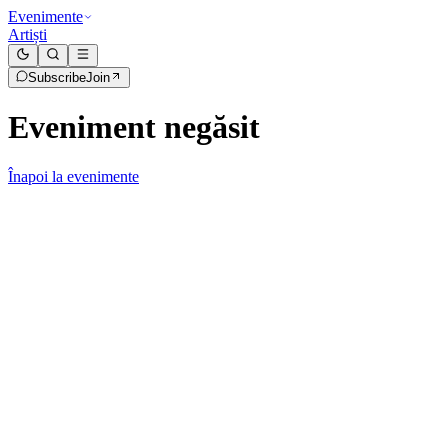
Evenimente
Artiști
Subscribe
Join
Eveniment negăsit
Înapoi la evenimente