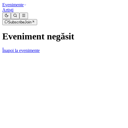
Evenimente
Artiști
Subscribe
Join
Eveniment negăsit
Înapoi la evenimente