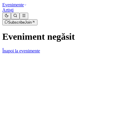
Evenimente
Artiști
Subscribe
Join
Eveniment negăsit
Înapoi la evenimente