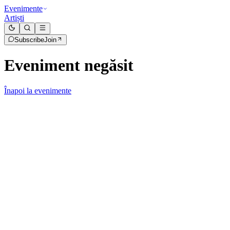
Evenimente
Artiști
Subscribe
Join
Eveniment negăsit
Înapoi la evenimente