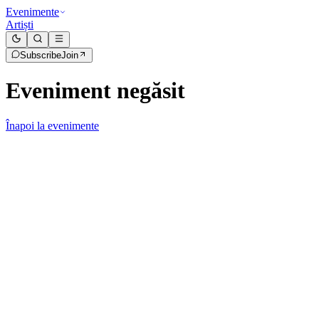
Evenimente
Artiști
Subscribe
Join
Eveniment negăsit
Înapoi la evenimente