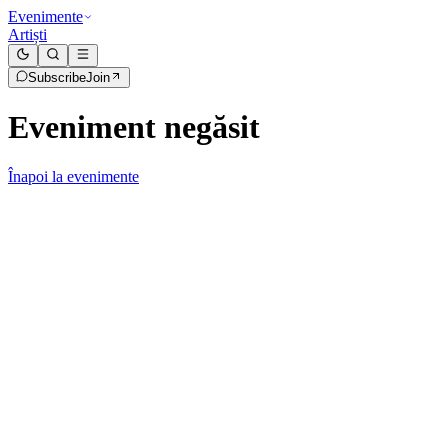
Evenimente
Artiști
Subscribe
Join
Eveniment negăsit
Înapoi la evenimente