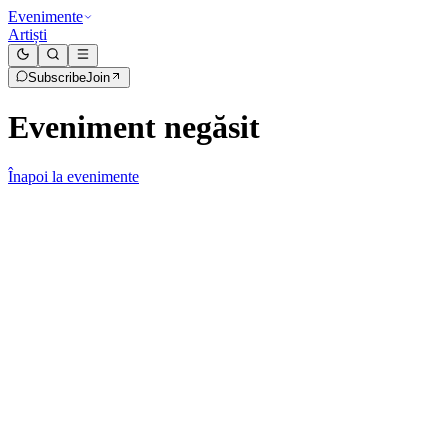
Evenimente
Artiști
Subscribe
Join
Eveniment negăsit
Înapoi la evenimente