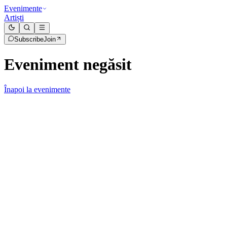
Evenimente
Artiști
Subscribe
Join
Eveniment negăsit
Înapoi la evenimente